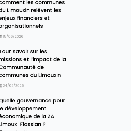
comment les communes
du Limouxin relèvent les
enjeux financiers et
organisationnels
15/06/2026
Tout savoir sur les
missions et l’impact de la
Communauté de
communes du Limouxin
24/02/2026
Quelle gouvernance pour
le développement
économique de la ZA
Limoux-Flassian ?