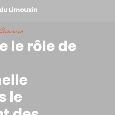
imouxin
le rôle de
elle
 le
t des