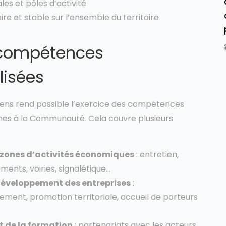
les et pôles d’activité
aire et stable sur l’ensemble du territoire
 compétences
isées
oyens rend possible l’exercice des compétences
es à la Communauté. Cela couvre plusieurs
 zones d’activités économiques
: entretien,
ents, voiries, signalétique…
 développement des entreprises
:
ment, promotion territoriale, accueil de porteurs
et de la formation
: partenariats avec les acteurs