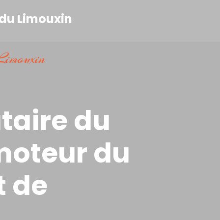
imouxin
aire du
moteur du
t de