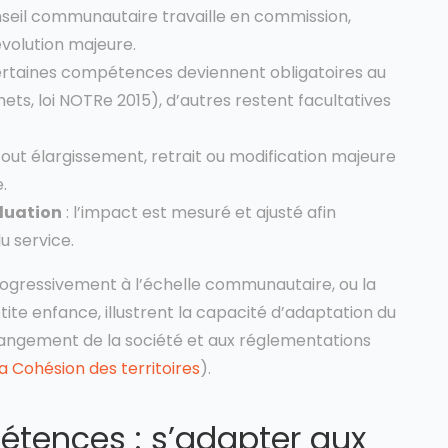
nseil communautaire travaille en commission,
volution majeure.
ertaines compétences deviennent obligatoires au
hets, loi NOTRe 2015), d’autres restent facultatives
tout élargissement, retrait ou modification majeure
e.
luation
: l’impact est mesuré et ajusté afin
du service.
rogressivement à l’échelle communautaire, ou la
tite enfance, illustrent la capacité d’adaptation du
ngement de la société et aux réglementations
la Cohésion des territoires
).
étences : s’adapter aux