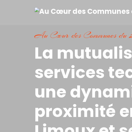
Au Cœur des Communes du L
La mutualis
services te
une dynam
proximité e
Limoux et s