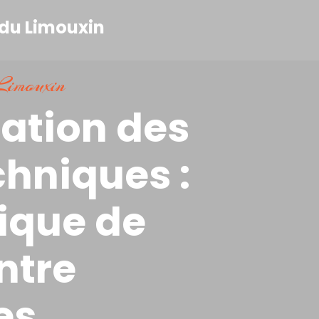
imouxin
ation des
chniques :
ique de
ntre
es