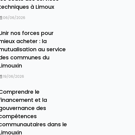
techniques à Limoux
06/06/2026
Unir nos forces pour
mieux acheter : la
mutualisation au service
des communes du
Limouxin
19/06/2026
Comprendre le
financement et la
gouvernance des
compétences
communautaires dans le
Limouxin